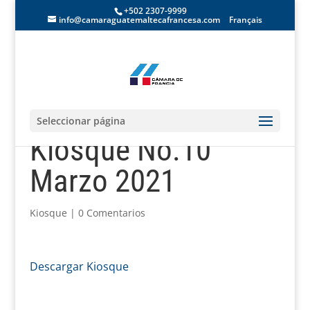
+502 2307-9999
info@camaraguatemaltecafrancesa.com
Français
Seleccionar página
Kiosque No.10
Marzo 2021
Kiosque
|
0 Comentarios
Descargar Kiosque