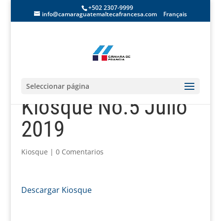
+502 2307-9999
info@camaraguatemaltecafrancesa.com
Français
Seleccionar página
Kiosque No.5 Julio
2019
Kiosque
|
0 Comentarios
Descargar Kiosque